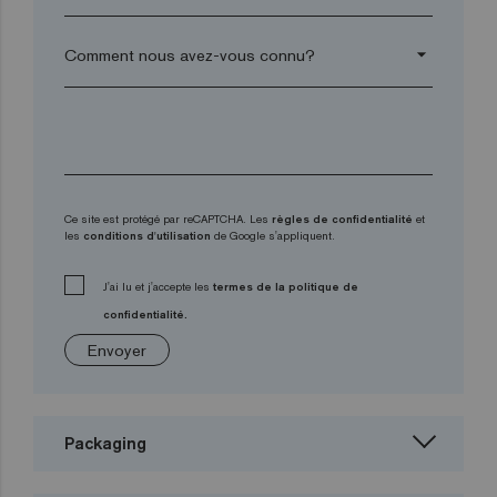
arrow_drop_down
Ce site est protégé par reCAPTCHA. Les
règles de confidentialité
et
les
conditions d'utilisation
de Google s'appliquent.
J'ai lu et j'accepte les
termes de la politique de
confidentialité.
Envoyer
Packaging