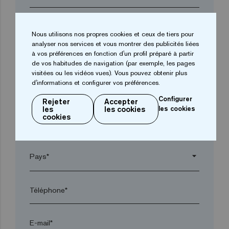
Entreprise*
Nous utilisons nos propres cookies et ceux de tiers pour
analyser nos services et vous montrer des publicités liées
à vos préférences en fonction d'un profil préparé à partir
arrow_drop_down
de vos habitudes de navigation (par exemple, les pages
visitées ou les vidéos vues). Vous pouvez obtenir plus
d'informations et configurer vos préférences.
Ville*
Configurer
Rejeter
Accepter
les
les cookies
les cookies
cookies
Code postal*
arrow_drop_down
Téléphone*
E-mail*