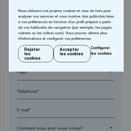
Nous utilisons nos propres cookies et ceux de tiers pour
arrow_drop_down
analyser nos services et vous montrer des publicités liées
à vos préférences en fonction d'un profil préparé à partir
de vos habitudes de navigation (par exemple, les pages
visitées ou les vidéos vues). Vous pouvez obtenir plus
Ville*
d'informations et configurer vos préférences.
Configurer
Rejeter
Accepter
les
les cookies
les cookies
Code postal*
cookies
arrow_drop_down
Téléphone*
E-mail*
arrow_drop_down