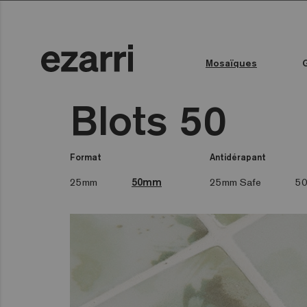
Mosaïques
Toutes les collections
Couleur de l'eau
Piscine publique
Espace bien-être
Toutes les collections
Blots 50
Format
Antidérapant
25mm
50mm
25mm Safe
50