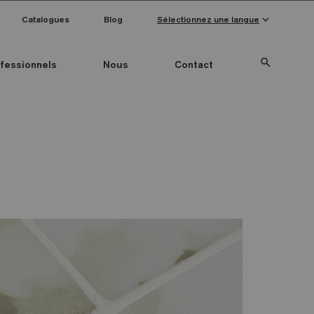
keyboard_arrow_down
Catalogues
Blog
Sélectionnez une langue
search
fessionnels
Nous
Contact
Special Pieces
Couleur mosaïque
Anti-slip mosaics