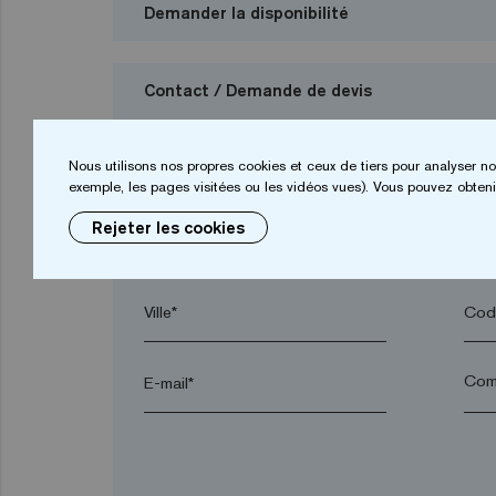
Demander la disponibilité
Contact / Demande de devis
Je veux demander un budget
Nous utilisons nos propres cookies et ceux de tiers pour analyser no
exemple, les pages visitées ou les vidéos vues). Vous pouvez obtenir
Rejeter les cookies
Prénom*
Nom
Ville*
Code
E-mail*