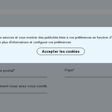
s services et vous montrer des publicités liées à vos préférences en fonction d'
 plus d'informations et configurer vos préférences.
Accepter les cookies
*
Entreprise*
 postal*
arrow_drop_down