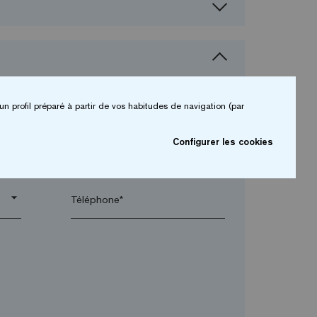
un profil préparé à partir de vos habitudes de navigation (par
Configurer les cookies
arrow_drop_down
arrow_drop_down
Téléphone*