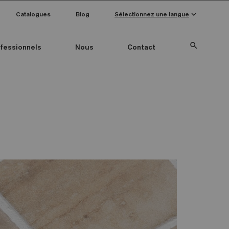
keyboard_arrow_down
Catalogues
Blog
Sélectionnez une langue
search
fessionnels
Nous
Contact
Special Pieces
Couleur mosaïque
Anti-slip mosaics