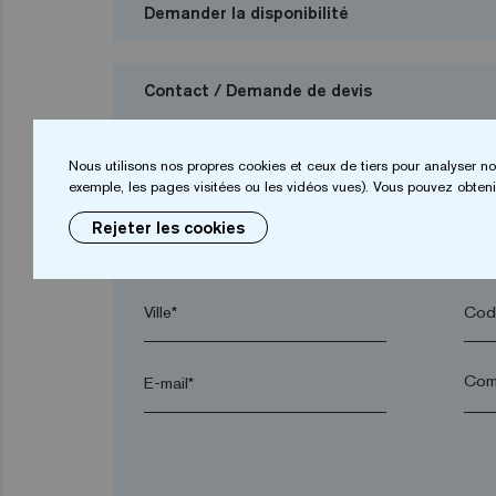
Demander la disponibilité
Contact / Demande de devis
Je veux demander un budget
Nous utilisons nos propres cookies et ceux de tiers pour analyser no
exemple, les pages visitées ou les vidéos vues). Vous pouvez obtenir
Rejeter les cookies
Prénom*
Nom
Ville*
Code
E-mail*