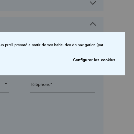
un profil préparé à partir de vos habitudes de navigation (par
Configurer les cookies
arrow_drop_down
arrow_drop_down
Téléphone*