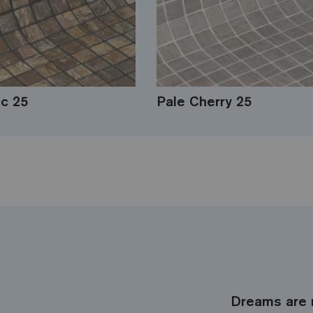
ic 25
Pale Cherry 25
Dreams are 