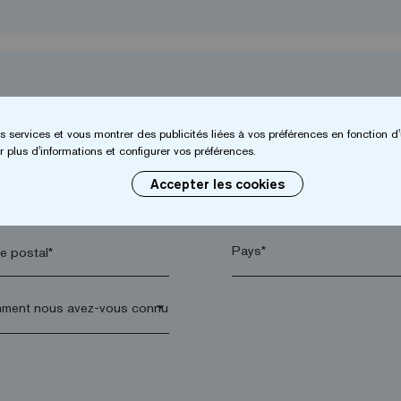
s services et vous montrer des publicités liées à vos préférences en fonction d'
 plus d'informations et configurer vos préférences.
Accepter les cookies
*
Entreprise*
 postal*
arrow_drop_down