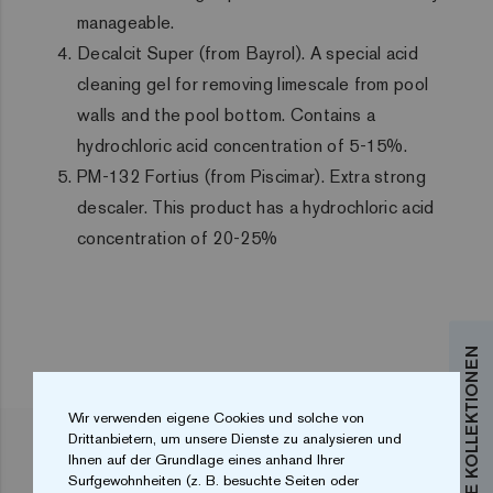
manageable.
Decalcit Super (from Bayrol). A special acid
cleaning gel for removing limescale from pool
walls and the pool bottom. Contains a
hydrochloric acid concentration of 5-15%.
PM-132 Fortius (from Piscimar). Extra strong
descaler. This product has a hydrochloric acid
concentration of 20-25%
Wir verwenden eigene Cookies und solche von
Drittanbietern, um unsere Dienste zu analysieren und
Ihnen auf der Grundlage eines anhand Ihrer
VERWANDTE ARTIKEL
Surfgewohnheiten (z. B. besuchte Seiten oder