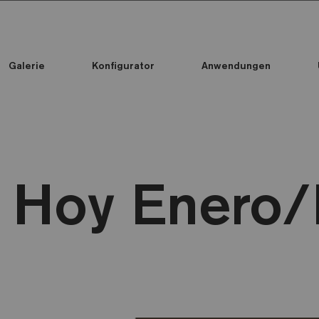
Galerie
Konfigurator
Anwendungen
Alle Kollektionen
Alle Kollektionen
Standard Printed Mosaic
s Hoy Enero/