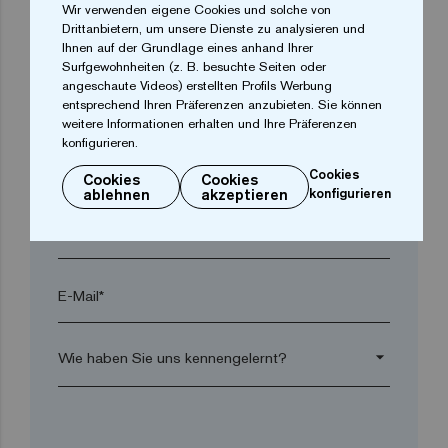
Wir verwenden eigene Cookies und solche von
Drittanbietern, um unsere Dienste zu analysieren und
Ort*
Ihnen auf der Grundlage eines anhand Ihrer
Surfgewohnheiten (z. B. besuchte Seiten oder
angeschaute Videos) erstellten Profils Werbung
Postleitzahl*
entsprechend Ihren Präferenzen anzubieten. Sie können
weitere Informationen erhalten und Ihre Präferenzen
konfigurieren.
arrow_drop_down
Cookies
Cookies
Cookies
ablehnen
akzeptieren
konfigurieren
Telefon*
E-Mail*
arrow_drop_down