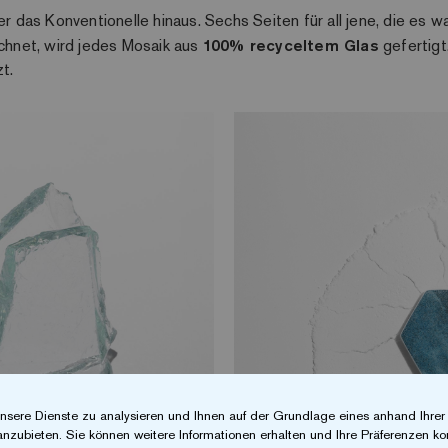
r das Konventionelle hinaus. Sechs Seiten für all jene, die es w
ichnet, wird jedes Mosaik aus
100% recyceltem Glas
gefertigt
t.
nsere Dienste zu analysieren und Ihnen auf der Grundlage eines anhand Ihre
anzubieten. Sie können weitere Informationen erhalten und Ihre Präferenzen kon