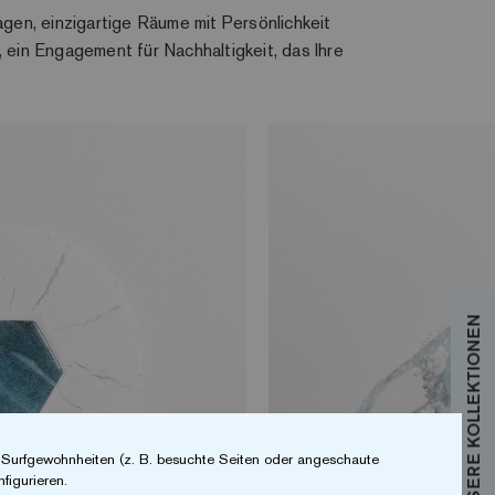
agen, einzigartige Räume mit Persönlichkeit
, ein Engagement für Nachhaltigkeit, das Ihre
r Surfgewohnheiten (z. B. besuchte Seiten oder angeschaute
figurieren.