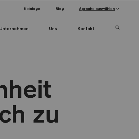
keyboard_arrow_down
Kataloge
Blog
Sprache auswählen
search
Unternehmen
Uns
Kontakt
nheit
ch zu