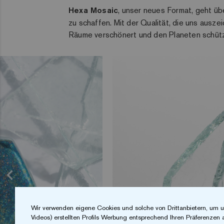
Hexa Mosaic
, unser neues Format, geht übe
zu schaffen. Mit der Qualität, die uns ausze
Räume verschönert und den Planeten schütz
Wir verwenden eigene Cookies und solche von Drittanbietern, um u
Videos) erstellten Profils Werbung entsprechend Ihren Präferenzen 