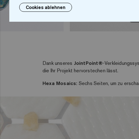
Cookies ablehnen
Dank unseres
JointPoint®
-Verkleidungssys
die Ihr Projekt hervorstechen lässt.
Hexa Mosaics:
Sechs Seiten, um zu erscha