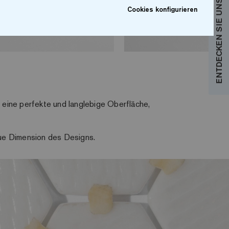
ENTDECKEN SIE UNSERE KOLLEKTIONEN
Cookies konfigurieren
st eine perfekte und langlebige Oberfläche,
eue Dimension des Designs.