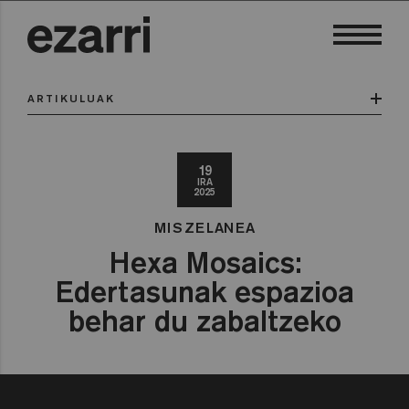
ARTIKULUAK
19
IRA
2025
MISZELANEA
Hexa Mosaics:
Edertasunak espazioa
behar du zabaltzeko