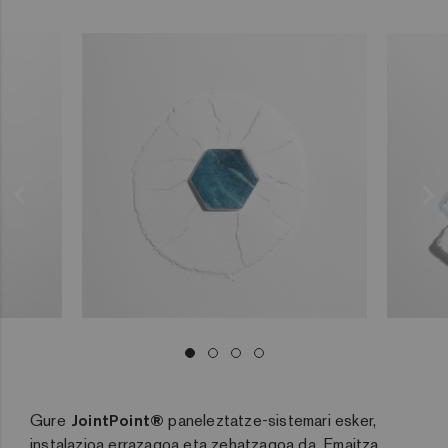
Gure
JointPoint®
paneleztatze-sistemari esker,
instalazioa errazagoa eta zehatzagoa da. Emaitza