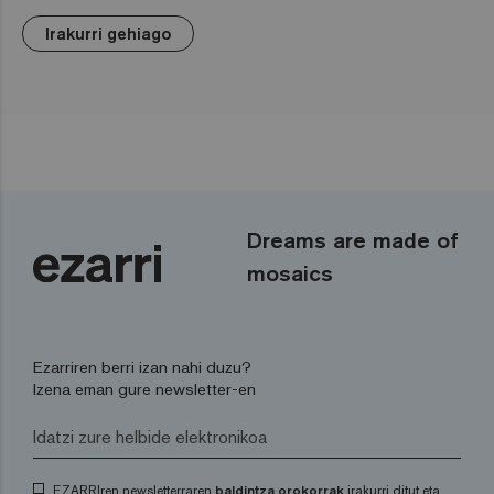
Irakurri gehiago
Dreams are made of
mosaics
Ezarriren berri izan nahi duzu?
Izena eman gure newsletter-en
EZARRIren newsletterraren
baldintza orokorrak
irakurri ditut eta