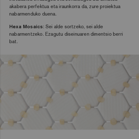
akabera perfektua eta iraunkorra da, zure proiektua
nabarmenduko duena.
Hexa Mosaics
: Sei alde sortzeko, sei alde
nabarmentzeko. Ezagutu diseinuaren dimentsio berri
bat.