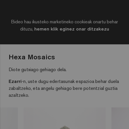
Bideo hau ikusteko marketineko cookieak onartu behar
dituzu,
hemen klik eginez onar ditzakezu
Hexa Mosaics
Diote gutxiago gehiago dela.
Ezarri
-n, uste dugu edertasunak espazioa behar duela
zabaltzeko, eta angelu gehiago bere potentzial guztia
azaltzeko.