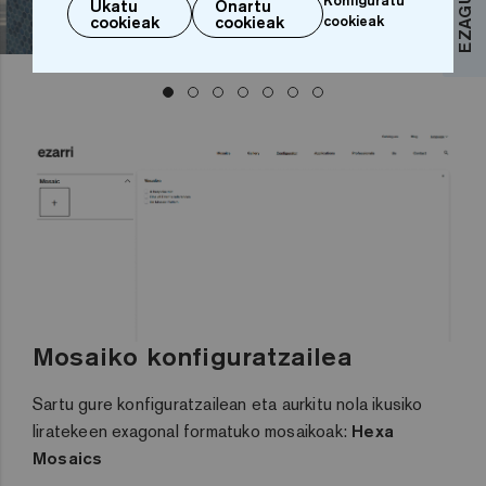
Ukatu
Onartu
cookieak
cookieak
cookieak
Mosaiko konfiguratzailea
Sartu gure konfiguratzailean eta aurkitu nola ikusiko
liratekeen exagonal formatuko mosaikoak:
Hexa
Mosaics