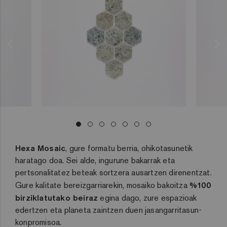
Hexa Mosaic
, gure formatu berria, ohikotasunetik
haratago doa. Sei alde, ingurune bakarrak eta
pertsonalitatez beteak sortzera ausartzen direnentzat.
Gure kalitate bereizgarriarekin, mosaiko bakoitza
%100
birziklatutako beiraz
egina dago, zure espazioak
edertzen eta planeta zaintzen duen jasangarritasun-
konpromisoa.