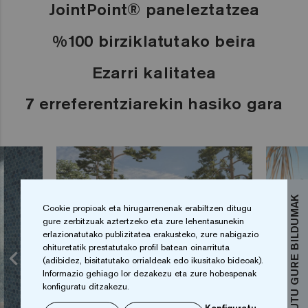
JointPoint® paneleztatzea
%100 birziklatutako beira
Ezarri kalitatea
7 erreferentziarekin hasiko gara
EZAGUTU GURE BILDUMAK
Cookie propioak eta hirugarrenenak erabiltzen ditugu
gure zerbitzuak aztertzeko eta zure lehentasunekin
erlazionatutako publizitatea erakusteko, zure nabigazio
ohituretatik prestatutako profil batean oinarrituta
(adibidez, bisitatutako orrialdeak edo ikusitako bideoak).
Informazio gehiago lor dezakezu eta zure hobespenak
konfiguratu ditzakezu.
Konfiguratu