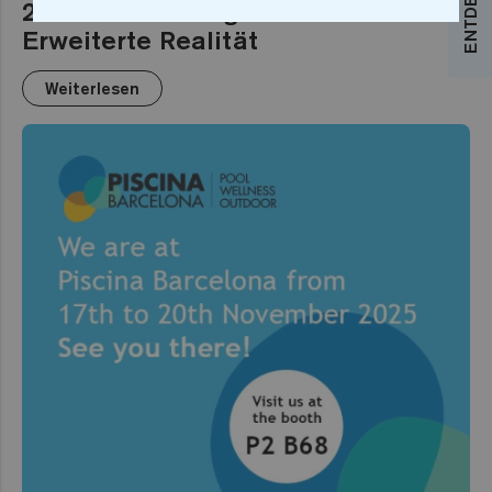
2025: Sechseckiges Mosaik und
Erweiterte Realität
Weiterlesen