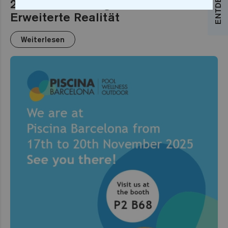
2025: Sechseckiges Mosaik und
Erweiterte Realität
Weiterlesen