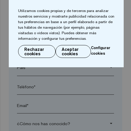
Utilizamos cookies propias y de terceros para analizar
arrow_drop_down
nuestros servicios y mostrarte publicidad relacionada con
tus preferencias en base a un perfil elaborado a partir de
tus hábitos de navegación (por ejemplo, páginas
Localidad*
visitadas o vídeos vistos). Puedes obtener más
información y configurar tus preferencias.
Configurar
Rechazar
Aceptar
Código postal*
cookies
cookies
cookies
arrow_drop_down
Teléfono*
Email*
arrow_drop_down