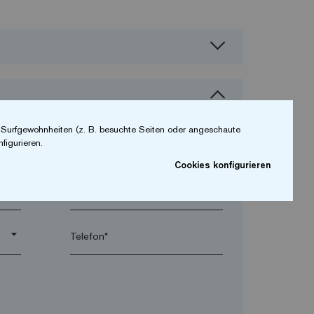
r Surfgewohnheiten (z. B. besuchte Seiten oder angeschaute
figurieren.
Cookies konfigurieren
arrow_drop_down
arrow_drop_down
Telefon*