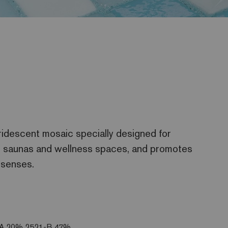
 iridescent mosaic specially designed for
s, saunas and wellness spaces, and promotes
 senses.
-A 20% 2521-B 47%