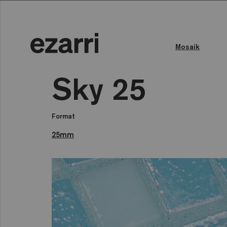
Mosaik
Farbe des Wassers
Öffentliches Schwimmbad
Sky 25
Format
25mm