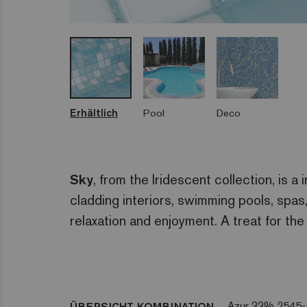
Erhältlich
Pool
Deco
Sky
, from the Iridescent collection, is a
cladding interiors, swimming pools, spa
relaxation and enjoyment. A treat for the
Azur 33% 2545
ÜBERSICHT KOMBINATION