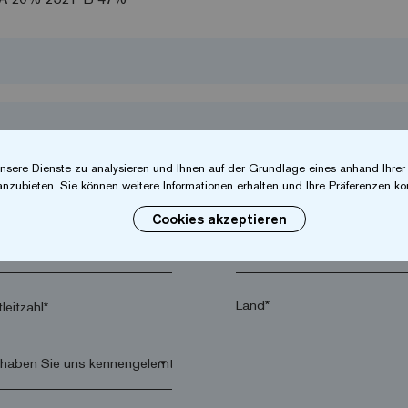
nsere Dienste zu analysieren und Ihnen auf der Grundlage eines anhand Ihre
anzubieten. Sie können weitere Informationen erhalten und Ihre Präferenzen kon
Cookies akzeptieren
hname*
Firma*
leitzahl*
arrow_drop_down