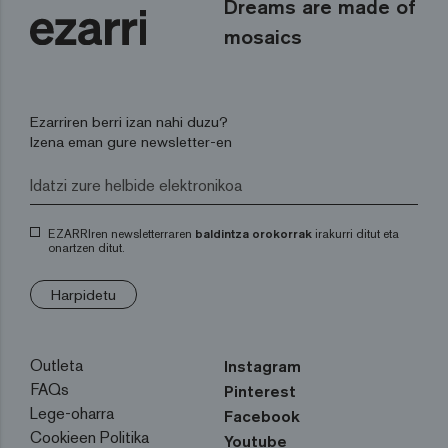
Dreams are made of
mosaics
Ezarriren berri izan nahi duzu?
Izena eman gure newsletter-en
EZARRIren newsletterraren
baldintza orokorrak
irakurri ditut eta
onartzen ditut.
Harpidetu
Outleta
Instagram
FAQs
Pinterest
Lege-oharra
Facebook
Cookieen Politika
Youtube