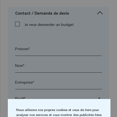
Contact / Demande de devis
Je veux demander un budget
Prénom*
Nom*
Entreprise*
arrow_drop_down
Nous utilisons nos propres cookies et ceux de tiers pour
analyser nos services et vous montrer des publicités liées
Ville*