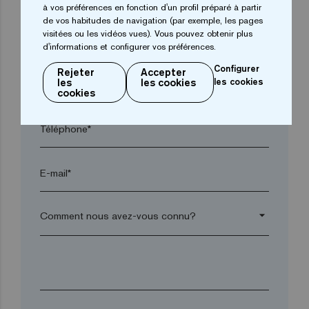
à vos préférences en fonction d'un profil préparé à partir
de vos habitudes de navigation (par exemple, les pages
visitées ou les vidéos vues). Vous pouvez obtenir plus
Code postal*
d'informations et configurer vos préférences.
Configurer
Rejeter
Accepter
les
les cookies
les cookies
arrow_drop_down
cookies
Téléphone*
E-mail*
arrow_drop_down