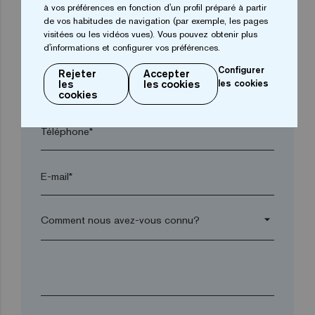
à vos préférences en fonction d'un profil préparé à partir
de vos habitudes de navigation (par exemple, les pages
visitées ou les vidéos vues). Vous pouvez obtenir plus
Code postal*
d'informations et configurer vos préférences.
Configurer
Rejeter
Accepter
les
les cookies
les cookies
arrow_drop_down
cookies
Téléphone*
E-mail*
arrow_drop_down