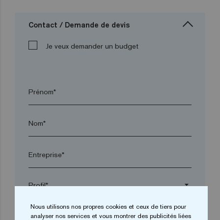
Contact / Demande de devis
Je veux demander un budget
Prénom*
Nom*
Entreprise*
arrow_drop_down
Nous utilisons nos propres cookies et ceux de tiers pour
analyser nos services et vous montrer des publicités liées
Ville*