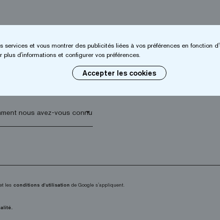
s services et vous montrer des publicités liées à vos préférences en fonction d'
*
Entreprise*
 plus d'informations et configurer vos préférences.
Accepter les cookies
 postal*
arrow_drop_down
et les
conditions d'utilisation
de Google s'appliquent.
alité.