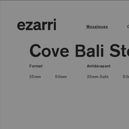
Mosaïques
Toutes les collections
Couleur de l'eau
Piscine publique
Espace bien-être
Toutes les collections
Cove Bali S
Format
Antidérapant
25mm
50mm
25mm Safe
50