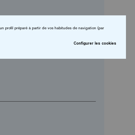
un profil préparé à partir de vos habitudes de navigation (par
arrow_drop_down
Configurer les cookies
arrow_drop_down
Téléphone*