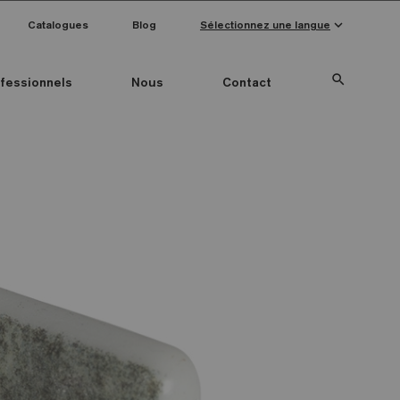
keyboard_arrow_down
Catalogues
Blog
Sélectionnez une langue
search
fessionnels
Nous
Contact
Special Pieces
Couleur mosaïque
Anti-slip mosaics