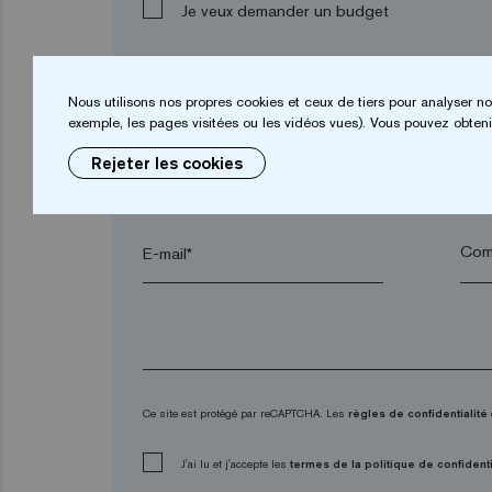
Je veux demander un budget
Nous utilisons nos propres cookies et ceux de tiers pour analyser no
Prénom*
Nom
exemple, les pages visitées ou les vidéos vues). Vous pouvez obtenir
Rejeter les cookies
Ville*
Code
E-mail*
Ce site est protégé par reCAPTCHA. Les
règles de confidentialité
J'ai lu et j'accepte les
termes de la politique de confidenti