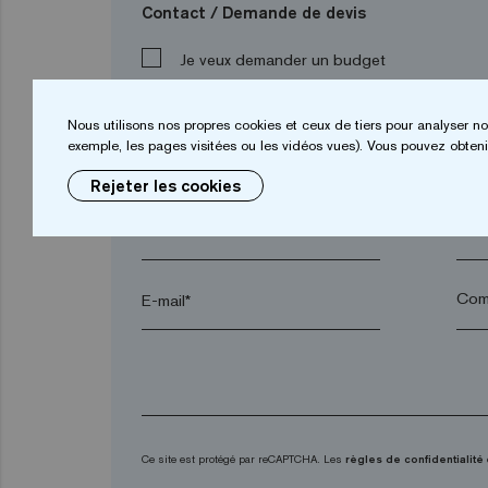
Contact / Demande de devis
Je veux demander un budget
Nous utilisons nos propres cookies et ceux de tiers pour analyser no
exemple, les pages visitées ou les vidéos vues). Vous pouvez obtenir
Prénom*
Nom
Rejeter les cookies
Ville*
Code
E-mail*
Ce site est protégé par reCAPTCHA. Les
règles de confidentialité