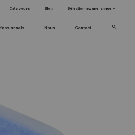
keyboard_arrow_down
Catalogues
Blog
Sélectionnez une langue
search
fessionnels
Nous
Contact
Special Pieces
Couleur mosaïque
Anti-slip mosaics