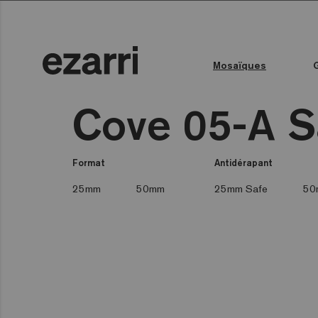
Mosaïques
Toutes les collections
Couleur de l'eau
Piscine publique
Espace bien-être
Toutes les collections
Cove 05-A S
Format
Antidérapant
25mm
50mm
25mm Safe
50