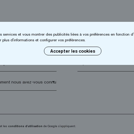
s services et vous montrer des publicités liées à vos préférences en fonction d'
 plus d'informations et configurer vos préférences.
*
Entreprise*
Accepter les cookies
 postal*
arrow_drop_down
et les
conditions d'utilisation
de Google s'appliquent.