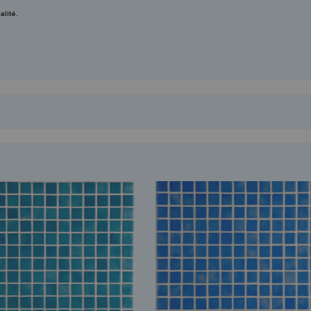
alité.