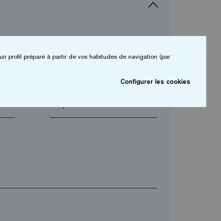
un profil préparé à partir de vos habitudes de navigation (par
arrow_drop_down
Configurer les cookies
arrow_drop_down
Téléphone*