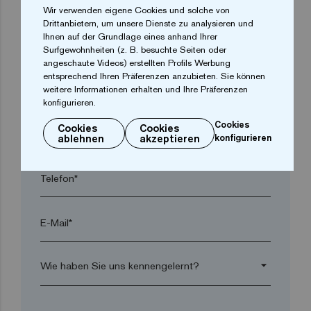
Wir verwenden eigene Cookies und solche von
Drittanbietern, um unsere Dienste zu analysieren und
Ihnen auf der Grundlage eines anhand Ihrer
Ort*
Surfgewohnheiten (z. B. besuchte Seiten oder
angeschaute Videos) erstellten Profils Werbung
entsprechend Ihren Präferenzen anzubieten. Sie können
Postleitzahl*
weitere Informationen erhalten und Ihre Präferenzen
konfigurieren.
Cookies
Cookies
Cookies
arrow_drop_down
ablehnen
akzeptieren
konfigurieren
Telefon*
E-Mail*
arrow_drop_down