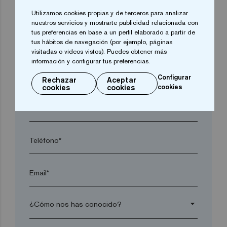
arrow_drop_down
Utilizamos cookies propias y de terceros para analizar
nuestros servicios y mostrarte publicidad relacionada con
tus preferencias en base a un perfil elaborado a partir de
tus hábitos de navegación (por ejemplo, páginas
Localidad*
visitadas o vídeos vistos). Puedes obtener más
información y configurar tus preferencias.
Código postal*
Configurar
Rechazar
Aceptar
cookies
cookies
cookies
arrow_drop_down
Teléfono*
Email*
arrow_drop_down