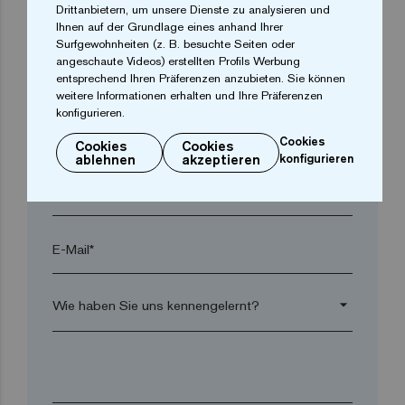
Drittanbietern, um unsere Dienste zu analysieren und
Ort*
Ihnen auf der Grundlage eines anhand Ihrer
Surfgewohnheiten (z. B. besuchte Seiten oder
angeschaute Videos) erstellten Profils Werbung
Postleitzahl*
entsprechend Ihren Präferenzen anzubieten. Sie können
weitere Informationen erhalten und Ihre Präferenzen
konfigurieren.
arrow_drop_down
Cookies
Cookies
Cookies
ablehnen
akzeptieren
konfigurieren
Telefon*
E-Mail*
arrow_drop_down