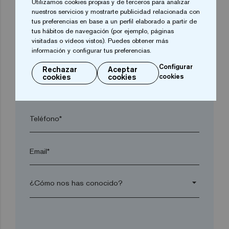
Utilizamos cookies propias y de terceros para analizar
nuestros servicios y mostrarte publicidad relacionada con
Localidad*
tus preferencias en base a un perfil elaborado a partir de
tus hábitos de navegación (por ejemplo, páginas
visitadas o vídeos vistos). Puedes obtener más
información y configurar tus preferencias.
Código postal*
Configurar
Rechazar
Aceptar
cookies
cookies
cookies
arrow_drop_down
Teléfono*
Email*
arrow_drop_down