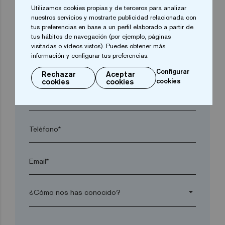
Utilizamos cookies propias y de terceros para analizar
nuestros servicios y mostrarte publicidad relacionada con
tus preferencias en base a un perfil elaborado a partir de
Localidad*
tus hábitos de navegación (por ejemplo, páginas
visitadas o vídeos vistos). Puedes obtener más
información y configurar tus preferencias.
Código postal*
Configurar
Rechazar
Aceptar
cookies
cookies
cookies
arrow_drop_down
Teléfono*
Email*
arrow_drop_down