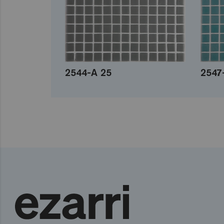
2544-A 25
2547