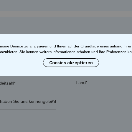
nsere Dienste zu analysieren und Ihnen auf der Grundlage eines anhand Ihre
anzubieten. Sie können weitere Informationen erhalten und Ihre Präferenzen kon
Cookies akzeptieren
hname*
Firma*
leitzahl*
arrow_drop_down