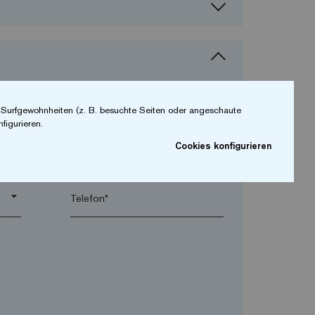
r Surfgewohnheiten (z. B. besuchte Seiten oder angeschaute
figurieren.
Cookies konfigurieren
arrow_drop_down
arrow_drop_down
Telefon*