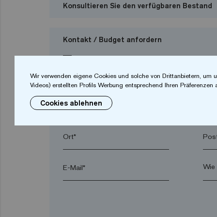
Konsultieren Sie den verfügbaren Bestand
Kontakt / Budget anfordern
Ich möchte ein Budget anfordern
Wir verwenden eigene Cookies und solche von Drittanbietern, um u
Videos) erstellten Profils Werbung entsprechend Ihren Präferenzen 
Cookies ablehnen
Vorname*
Nac
Ort*
Post
E-Mail*