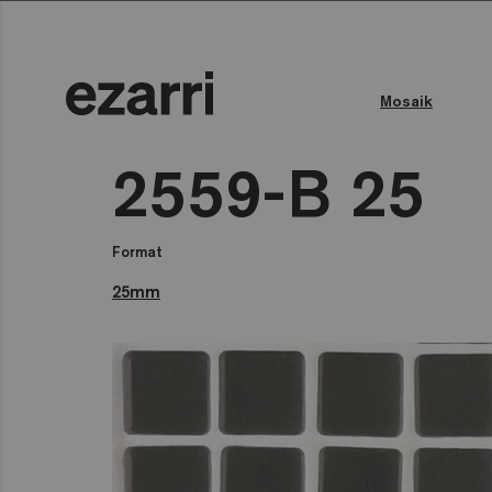
Mosaik
Farbe des Wassers
Öffentliches Schwimmbad
2559-B 25
Format
25mm