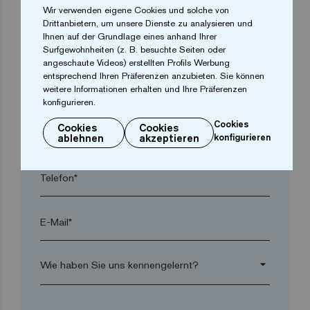
Wir verwenden eigene Cookies und solche von
Drittanbietern, um unsere Dienste zu analysieren und
Ihnen auf der Grundlage eines anhand Ihrer
Ort*
Surfgewohnheiten (z. B. besuchte Seiten oder
angeschaute Videos) erstellten Profils Werbung
entsprechend Ihren Präferenzen anzubieten. Sie können
Postleitzahl*
weitere Informationen erhalten und Ihre Präferenzen
konfigurieren.
Cookies
Cookies
Cookies
arrow_drop_down
ablehnen
akzeptieren
konfigurieren
Telefon*
E-Mail*
arrow_drop_down