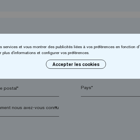
s services et vous montrer des publicités liées à vos préférences en fonction d'
 plus d'informations et configurer vos préférences.
Accepter les cookies
*
Entreprise*
 postal*
arrow_drop_down