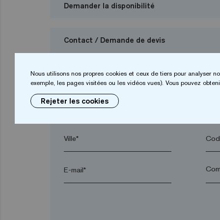
Demander la disponibilité
Contact / Demande de devis
Je veux demander un budget
Nous utilisons nos propres cookies et ceux de tiers pour analyser no
exemple, les pages visitées ou les vidéos vues). Vous pouvez obtenir
Rejeter les cookies
Prénom*
Nom
Ville*
Code
E-mail*