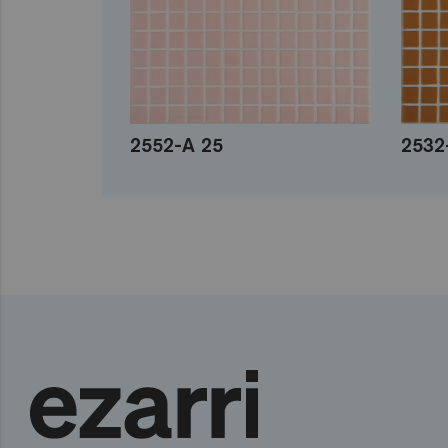
2552-A 25
2532