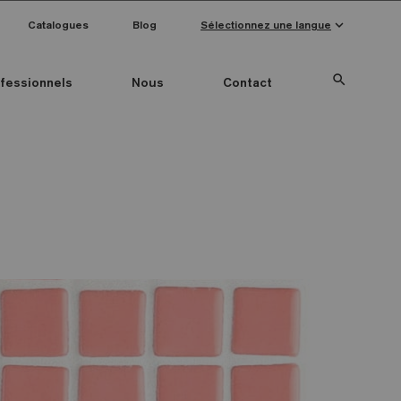
keyboard_arrow_down
Catalogues
Blog
Sélectionnez une langue
search
fessionnels
Nous
Contact
Special Pieces
Couleur mosaïque
Anti-slip mosaics