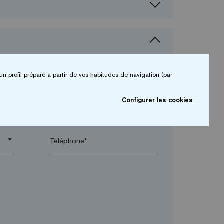
un profil préparé à partir de vos habitudes de navigation (par
Configurer les cookies
arrow_drop_down
arrow_drop_down
Téléphone*