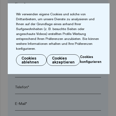
Firma*
Wir verwenden eigene Cookies und solche von
Drittanbietern, um unsere Dienste zu analysieren und
arrow_drop_down
Ihnen auf der Grundlage eines anhand Ihrer
Surfgewohnheiten (z. B. besuchte Seiten oder
angeschaute Videos) erstellten Profils Werbung
Ort*
entsprechend Ihren Präferenzen anzubieten. Sie können
weitere Informationen erhalten und Ihre Präferenzen
konfigurieren.
Postleitzahl*
Cookies
Cookies
Cookies
ablehnen
akzeptieren
konfigurieren
arrow_drop_down
Telefon*
E-Mail*