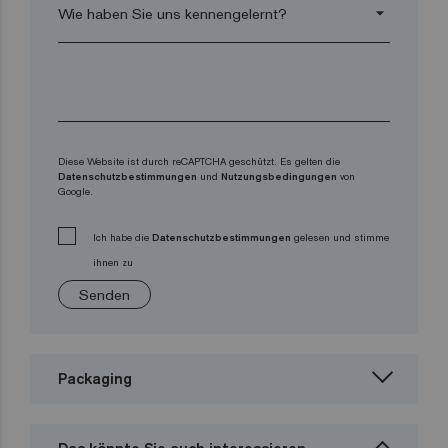
arrow_drop_down
Diese Website ist durch reCAPTCHA geschützt. Es gelten die
Datenschutzbestimmungen
und
Nutzungsbedingungen
von
Google.
Ich habe die
Datenschutzbestimmungen
gelesen und stimme
ihnen zu
Senden
Packaging