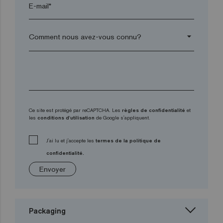
E-mail*
arrow_drop_down
Ce site est protégé par reCAPTCHA. Les
règles de confidentialité
et
les
conditions d'utilisation
de Google s'appliquent.
J'ai lu et j'accepte les
termes de la politique de
confidentialité.
Envoyer
Packaging