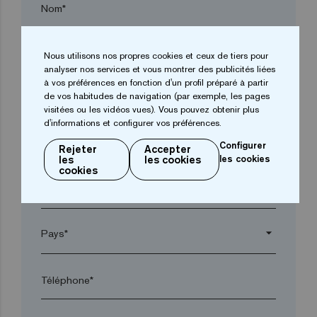
Nom*
Entreprise*
Nous utilisons nos propres cookies et ceux de tiers pour
analyser nos services et vous montrer des publicités liées
à vos préférences en fonction d'un profil préparé à partir
de vos habitudes de navigation (par exemple, les pages
arrow_drop_down
visitées ou les vidéos vues). Vous pouvez obtenir plus
d'informations et configurer vos préférences.
Ville*
Configurer
Rejeter
Accepter
les
les cookies
les cookies
cookies
Code postal*
arrow_drop_down
Téléphone*