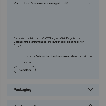
arrow_drop_down
Diese Website ist durch reCAPTCHA geschützt. Es gelten die
Datenschutzbestimmungen
und
Nutzungsbedingungen
von
Google.
Ich habe die
Datenschutzbestimmungen
gelesen und stimme
ihnen zu
Senden
Packaging