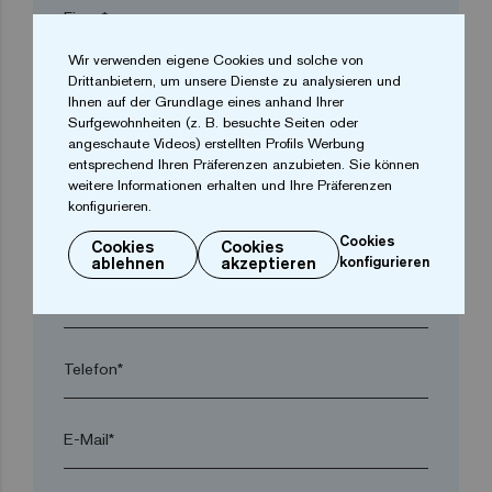
Firma*
Wir verwenden eigene Cookies und solche von
Drittanbietern, um unsere Dienste zu analysieren und
arrow_drop_down
Ihnen auf der Grundlage eines anhand Ihrer
Surfgewohnheiten (z. B. besuchte Seiten oder
angeschaute Videos) erstellten Profils Werbung
Ort*
entsprechend Ihren Präferenzen anzubieten. Sie können
weitere Informationen erhalten und Ihre Präferenzen
konfigurieren.
Postleitzahl*
Cookies
Cookies
Cookies
ablehnen
akzeptieren
konfigurieren
arrow_drop_down
Telefon*
E-Mail*