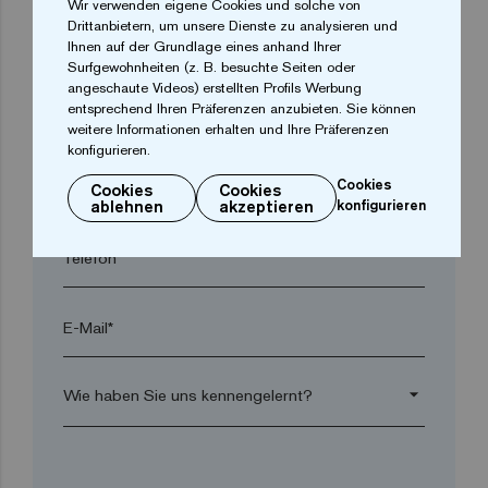
Wir verwenden eigene Cookies und solche von
Drittanbietern, um unsere Dienste zu analysieren und
Ihnen auf der Grundlage eines anhand Ihrer
Ort*
Surfgewohnheiten (z. B. besuchte Seiten oder
angeschaute Videos) erstellten Profils Werbung
entsprechend Ihren Präferenzen anzubieten. Sie können
Postleitzahl*
weitere Informationen erhalten und Ihre Präferenzen
konfigurieren.
arrow_drop_down
Cookies
Cookies
Cookies
ablehnen
akzeptieren
konfigurieren
Telefon*
E-Mail*
arrow_drop_down