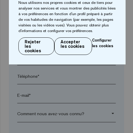
Nous utilisons nos propres cookies et ceux de tiers pour
analyser nos services et vous montrer des publicités liées
à vos préférences en fonction d'un profil préparé à partir
Ville*
de vos habitudes de navigation (par exemple, les pages
visitées ou les vidéos vues). Vous pouvez obtenir plus
d'informations et configurer vos préférences.
Code postal*
Configurer
Rejeter
Accepter
les
les cookies
les cookies
cookies
arrow_drop_down
Téléphone*
E-mail*
arrow_drop_down