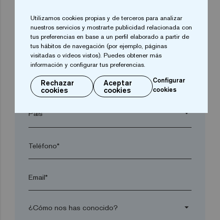
Utilizamos cookies propias y de terceros para analizar
arrow_drop_down
nuestros servicios y mostrarte publicidad relacionada con
tus preferencias en base a un perfil elaborado a partir de
tus hábitos de navegación (por ejemplo, páginas
Localidad*
visitadas o vídeos vistos). Puedes obtener más
información y configurar tus preferencias.
Configurar
Rechazar
Aceptar
Código postal*
cookies
cookies
cookies
arrow_drop_down
Teléfono*
Email*
arrow_drop_down