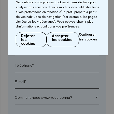
Nous utilisons nos propres cookies et ceux de tiers pour
analyser nos services et vous montrer des publicités liées
à vos préférences en fonction d'un profil préparé à partir
Ville*
de vos habitudes de navigation (par exemple, les pages
visitées ou les vidéos vues). Vous pouvez obtenir plus
d'informations et configurer vos préférences.
Code postal*
Configurer
Rejeter
Accepter
les
les cookies
les cookies
cookies
arrow_drop_down
Téléphone*
E-mail*
arrow_drop_down