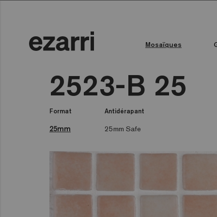
Mosaïques
Toutes les collections
Couleur de l'eau
Piscine publique
Espace bien-être
Toutes les collections
2523-B 25
Format
Antidérapant
25mm
25mm Safe