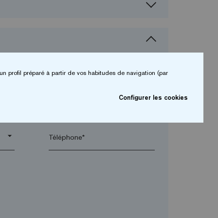
un profil préparé à partir de vos habitudes de navigation (par
Configurer les cookies
arrow_drop_down
arrow_drop_down
Téléphone*