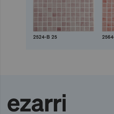
2524-B 25
2564