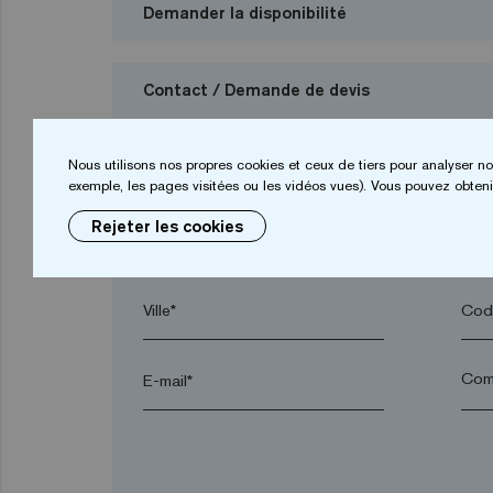
Demander la disponibilité
Contact / Demande de devis
Je veux demander un budget
Nous utilisons nos propres cookies et ceux de tiers pour analyser no
exemple, les pages visitées ou les vidéos vues). Vous pouvez obtenir
Rejeter les cookies
Prénom*
Nom
Ville*
Code
E-mail*