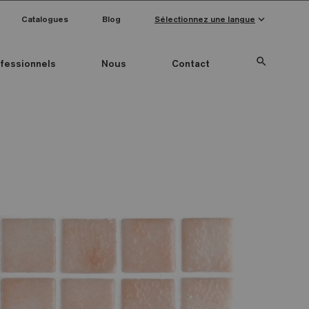
keyboard_arrow_down
Catalogues
Blog
Sélectionnez une langue
search
fessionnels
Nous
Contact
Special Pieces
Couleur mosaïque
Anti-slip mosaics