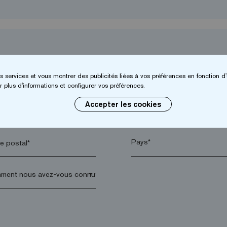
s services et vous montrer des publicités liées à vos préférences en fonction d'
 plus d'informations et configurer vos préférences.
Accepter les cookies
*
Entreprise*
 postal*
arrow_drop_down