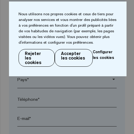
Entreprise*
Nous utilisons nos propres cookies et ceux de tiers pour
analyser nos services et vous montrer des publicités liées
arrow_drop_down
à vos préférences en fonction d'un profil préparé à partir
de vos habitudes de navigation (par exemple, les pages
visitées ou les vidéos vues). Vous pouvez obtenir plus
Ville*
d'informations et configurer vos préférences.
Configurer
Rejeter
Accepter
les
les cookies
les cookies
Code postal*
cookies
arrow_drop_down
Téléphone*
E-mail*