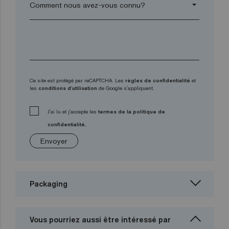
arrow_drop_down
Ce site est protégé par reCAPTCHA. Les
règles de confidentialité
et
les
conditions d'utilisation
de Google s'appliquent.
J'ai lu et j'accepte les
termes de la politique de
confidentialité.
Envoyer
Packaging
Vous pourriez aussi être intéressé par