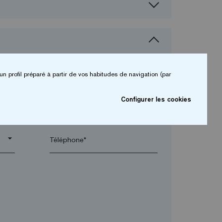
un profil préparé à partir de vos habitudes de navigation (par
Configurer les cookies
arrow_drop_down
arrow_drop_down
Téléphone*