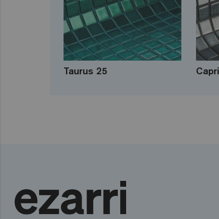
Taurus 25
Capr