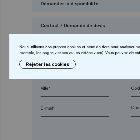
Demander la disponibilité
Contact / Demande de devis
Je veux demander un budget
Nous utilisons nos propres cookies et ceux de tiers pour analyser no
exemple, les pages visitées ou les vidéos vues). Vous pouvez obtenir
Rejeter les cookies
Prénom*
Nom
Ville*
Code
E-mail*