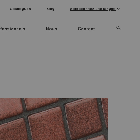
keyboard_arrow_down
Catalogues
Blog
Sélectionnez une langue
search
fessionnels
Nous
Contact
Special Pieces
Couleur mosaïque
Anti-slip mosaics