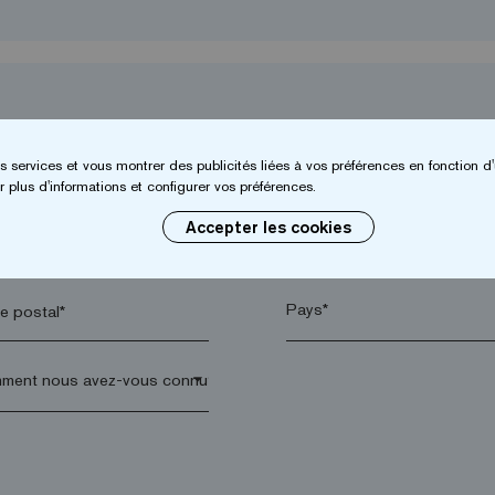
s services et vous montrer des publicités liées à vos préférences en fonction d'
 plus d'informations et configurer vos préférences.
Accepter les cookies
*
Entreprise*
 postal*
arrow_drop_down