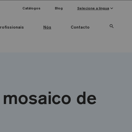
keyboard_arrow_down
Catálogos
Blog
Selecione a língua
search
rofissionais
Nós
Contacto
Special Pieces
Anti-slip mosaics
o mosaico de