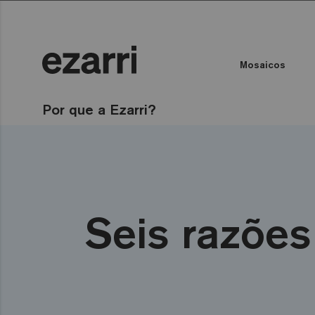
Mosaicos
Todas as coleções
Todas as coleções
Por que a Ezarri?
Seis razões