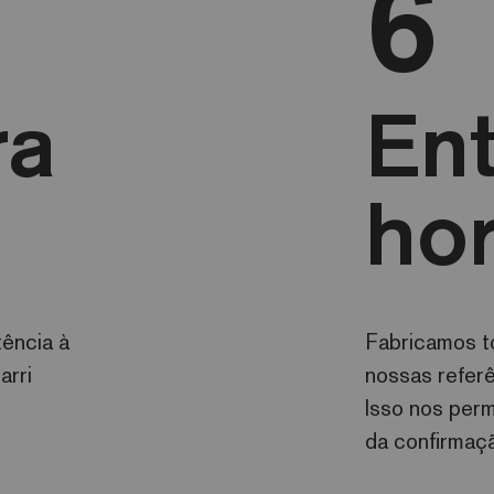
6
ra
En
ho
tência à
Fabricamos t
arri
nossas refer
Isso nos perm
da confirmaç