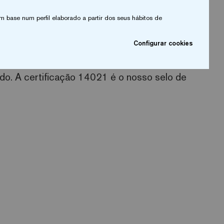
ológico
m base num perfil elaborado a partir dos seus hábitos de
Configurar cookies
s estão enraizadas na sustentabilidade. Vidro
do. A certificação 14021 é o nosso selo de