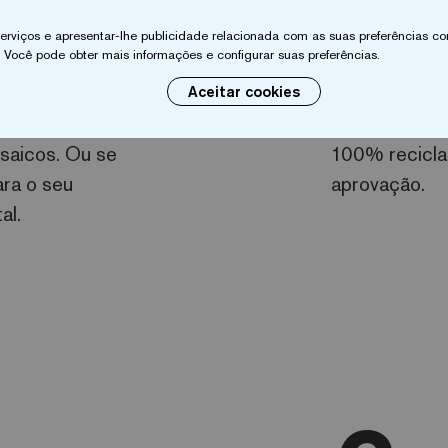
ção
Ec
 serviços e apresentar-lhe publicidade relacionada com as suas preferências co
 Você pode obter mais informações e configurar suas preferências.
Aceitar cookies
e sua própria
Nossas origen
saicos. Ou se
100% recicla
ara o seu
aprovação.
al.