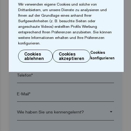
Wir verwenden eigene Cookies und solche von
Drittanbietern, um unsere Dienste zu analysieren und
Ihnen auf der Grundlage eines anhand Ihrer
Ort*
Surfgewohnheiten (z. B. besuchte Seiten oder
angeschaute Videos) erstellten Profils Werbung
entsprechend Ihren Präferenzen anzubieten. Sie können
Postleitzahl*
weitere Informationen erhalten und Ihre Präferenzen
konfigurieren.
Cookies
Cookies
Cookies
arrow_drop_down
ablehnen
akzeptieren
konfigurieren
Telefon*
E-Mail*
arrow_drop_down