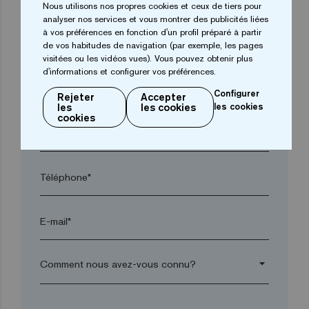
Nous utilisons nos propres cookies et ceux de tiers pour
analyser nos services et vous montrer des publicités liées
à vos préférences en fonction d'un profil préparé à partir
Ville*
de vos habitudes de navigation (par exemple, les pages
visitées ou les vidéos vues). Vous pouvez obtenir plus
d'informations et configurer vos préférences.
Code postal*
Configurer
Rejeter
Accepter
les
les cookies
les cookies
cookies
arrow_drop_down
Téléphone*
E-mail*
arrow_drop_down