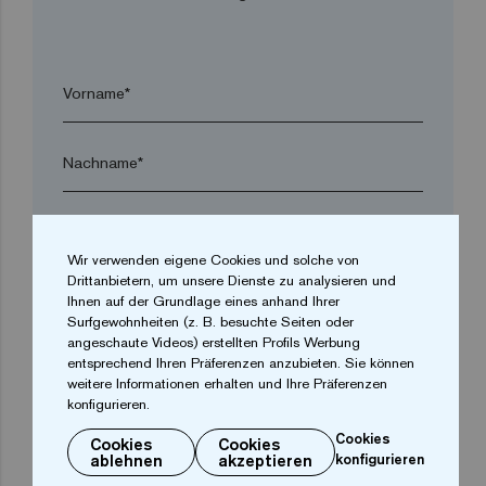
Vorname*
Nachname*
Firma*
Wir verwenden eigene Cookies und solche von
Drittanbietern, um unsere Dienste zu analysieren und
arrow_drop_down
Ihnen auf der Grundlage eines anhand Ihrer
Surfgewohnheiten (z. B. besuchte Seiten oder
angeschaute Videos) erstellten Profils Werbung
entsprechend Ihren Präferenzen anzubieten. Sie können
Ort*
weitere Informationen erhalten und Ihre Präferenzen
konfigurieren.
Cookies
Postleitzahl*
Cookies
Cookies
ablehnen
akzeptieren
konfigurieren