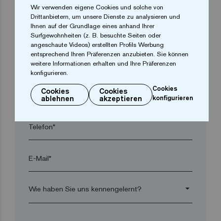
Wir verwenden eigene Cookies und solche von
Drittanbietern, um unsere Dienste zu analysieren und
Ihnen auf der Grundlage eines anhand Ihrer
Ort*
Surfgewohnheiten (z. B. besuchte Seiten oder
angeschaute Videos) erstellten Profils Werbung
entsprechend Ihren Präferenzen anzubieten. Sie können
Postleitzahl*
weitere Informationen erhalten und Ihre Präferenzen
konfigurieren.
Cookies
Cookies
Cookies
arrow_drop_down
ablehnen
akzeptieren
konfigurieren
Telefon*
E-Mail*
arrow_drop_down