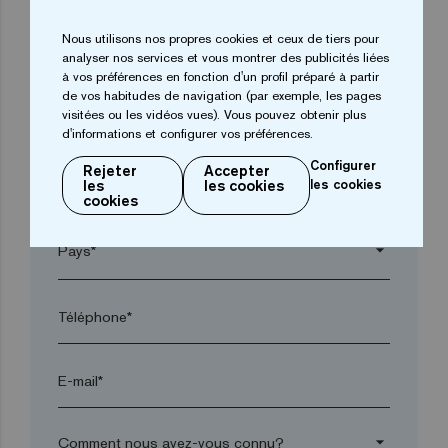
Nous utilisons nos propres cookies et ceux de tiers pour
arrow_drop_down
analyser nos services et vous montrer des publicités liées
à vos préférences en fonction d'un profil préparé à partir
de vos habitudes de navigation (par exemple, les pages
visitées ou les vidéos vues). Vous pouvez obtenir plus
Ville*
d'informations et configurer vos préférences.
Configurer
Rejeter
Accepter
les
les cookies
les cookies
Code postal*
cookies
arrow_drop_down
Téléphone*
E-mail*
arrow_drop_down