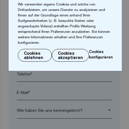
Wir verwenden eigene Cookies und solche von
Drittanbietern, um unsere Dienste zu analysieren und
Ihnen auf der Grundlage eines anhand Ihrer
Ort*
Surfgewohnheiten (z. B. besuchte Seiten oder
angeschaute Videos) erstellten Profils Werbung
entsprechend Ihren Präferenzen anzubieten. Sie können
Postleitzahl*
weitere Informationen erhalten und Ihre Präferenzen
konfigurieren.
Cookies
Cookies
Cookies
arrow_drop_down
ablehnen
akzeptieren
konfigurieren
Telefon*
E-Mail*
arrow_drop_down