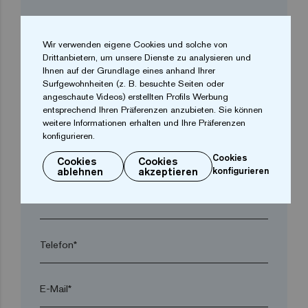
Firma*
Wir verwenden eigene Cookies und solche von
Drittanbietern, um unsere Dienste zu analysieren und
arrow_drop_down
Ihnen auf der Grundlage eines anhand Ihrer
Surfgewohnheiten (z. B. besuchte Seiten oder
angeschaute Videos) erstellten Profils Werbung
entsprechend Ihren Präferenzen anzubieten. Sie können
Ort*
weitere Informationen erhalten und Ihre Präferenzen
konfigurieren.
Postleitzahl*
Cookies
Cookies
Cookies
ablehnen
akzeptieren
konfigurieren
arrow_drop_down
Telefon*
E-Mail*