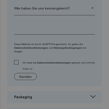
arrow_drop_down
Diese Website ist durch reCAPTCHA geschützt. Es gelten die
Datenschutzbestimmungen
und
Nutzungsbedingungen
von
Google.
Ich habe die
Datenschutzbestimmungen
gelesen und stimme
ihnen zu
Senden
Packaging