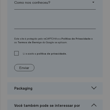
arrow_drop_down
Este site é protegido pelo reCAPTCHA e a
Política de Privacidade
e
os
Termos de Serviço
do Google se aplicam.
Li e aceito a
política de privacidade.
Enviar
Packaging
Você também pode se interessar por