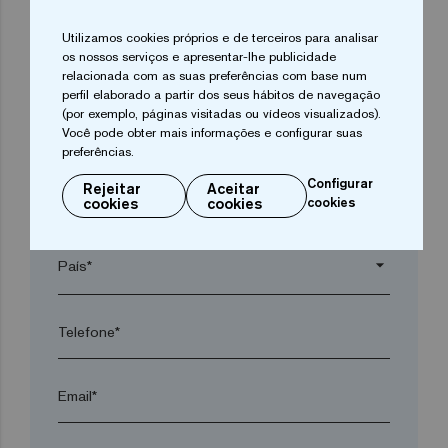
Empresa*
Utilizamos cookies próprios e de terceiros para analisar
os nossos serviços e apresentar-lhe publicidade
arrow_drop_down
relacionada com as suas preferências com base num
perfil elaborado a partir dos seus hábitos de navegação
(por exemplo, páginas visitadas ou vídeos visualizados).
Você pode obter mais informações e configurar suas
Cidade*
preferências.
Configurar
Rejeitar
Aceitar
cookies
cookies
cookies
Código postal*
arrow_drop_down
Telefone*
Email*