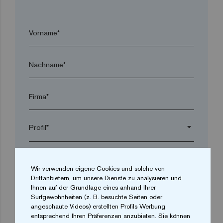
Vorname*
Nachname*
Firma*
arrow_drop_down
Ort*
Wir verwenden eigene Cookies und solche von
Drittanbietern, um unsere Dienste zu analysieren und
Ihnen auf der Grundlage eines anhand Ihrer
Postleitzahl*
Surfgewohnheiten (z. B. besuchte Seiten oder
angeschaute Videos) erstellten Profils Werbung
entsprechend Ihren Präferenzen anzubieten. Sie können
arrow_drop_down