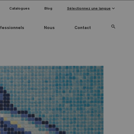
keyboard_arrow_down
Catalogues
Blog
Sélectionnez une langue
search
fessionnels
Nous
Contact
Special Pieces
Couleur mosaïque
Anti-slip mosaics