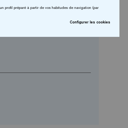
arrow_drop_down
un profil préparé à partir de vos habitudes de navigation (par
Configurer les cookies
arrow_drop_down
Téléphone*