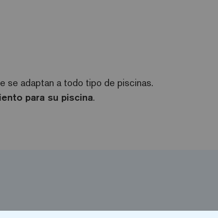
e se adaptan a todo tipo de piscinas.
iento para su piscina
.