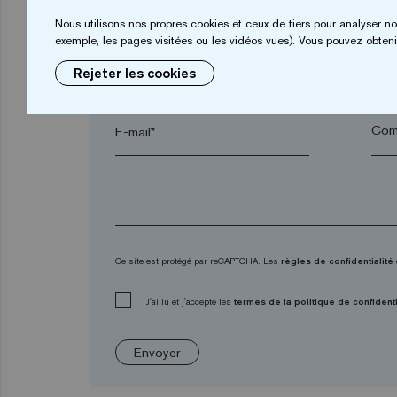
Prénom*
Nom
Nous utilisons nos propres cookies et ceux de tiers pour analyser no
exemple, les pages visitées ou les vidéos vues). Vous pouvez obtenir
Rejeter les cookies
Ville*
Code
E-mail*
Ce site est protégé par reCAPTCHA. Les
règles de confidentialité
J'ai lu et j'accepte les
termes de la politique de confidenti
Envoyer