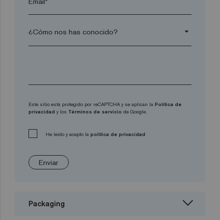
Email*
arrow_drop_down
Este sitio está protegido por reCAPTCHA y se aplican la
Política de
privacidad
y los
Términos de servicio
de Google.
He leído y acepto la
política de privacidad
Enviar
Packaging