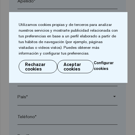
Apellido*
Empresa*
Utilizamos cookies propias y de terceros para analizar
nuestros servicios y mostrarte publicidad relacionada con
tus preferencias en base a un perfil elaborado a partir de
arrow_drop_down
tus hábitos de navegación (por ejemplo, páginas
visitadas o vídeos vistos). Puedes obtener más
información y configurar tus preferencias.
Localidad*
Configurar
Rechazar
Aceptar
cookies
cookies
cookies
Código postal*
arrow_drop_down
Teléfono*