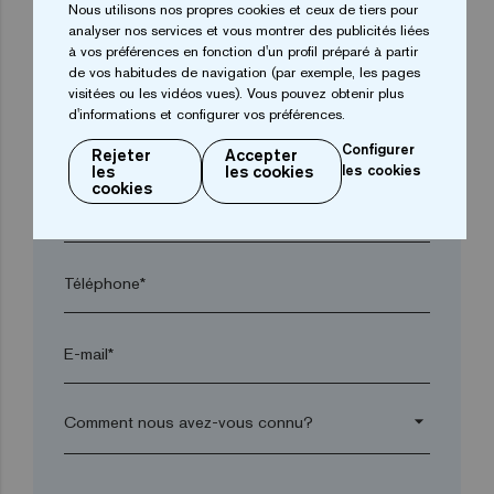
Nous utilisons nos propres cookies et ceux de tiers pour
analyser nos services et vous montrer des publicités liées
à vos préférences en fonction d'un profil préparé à partir
Ville*
de vos habitudes de navigation (par exemple, les pages
visitées ou les vidéos vues). Vous pouvez obtenir plus
d'informations et configurer vos préférences.
Code postal*
Configurer
Rejeter
Accepter
les
les cookies
les cookies
cookies
arrow_drop_down
Téléphone*
E-mail*
arrow_drop_down