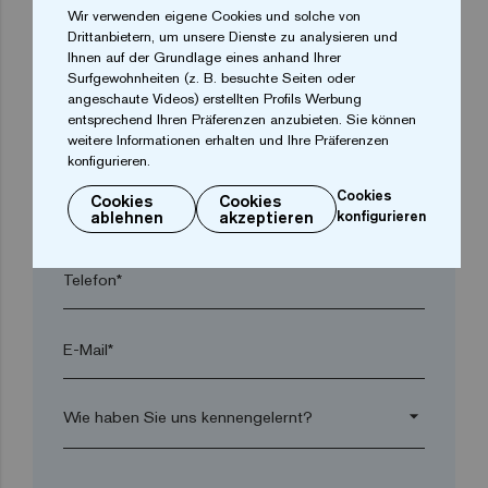
Wir verwenden eigene Cookies und solche von
Drittanbietern, um unsere Dienste zu analysieren und
Ihnen auf der Grundlage eines anhand Ihrer
Ort*
Surfgewohnheiten (z. B. besuchte Seiten oder
angeschaute Videos) erstellten Profils Werbung
entsprechend Ihren Präferenzen anzubieten. Sie können
Postleitzahl*
weitere Informationen erhalten und Ihre Präferenzen
konfigurieren.
Cookies
Cookies
Cookies
arrow_drop_down
ablehnen
akzeptieren
konfigurieren
Telefon*
E-Mail*
arrow_drop_down